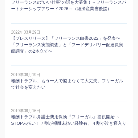
フリーランスの”いい仕事”の話を大募集！～フリーランスパ
ートナーシップアワード2026～（経済産業省後援）
2022年03月29日
【プレスリリース】「フリーランス白書2022」を発表〜
「フリーランス実態調査」と「フードデリバリー配達員実
態調査」の2本⽴て〜
2019年08月19日
報酬トラブル、もう一人で悩まなくて大丈夫。フリーガル
で社会を変えたい
2019年08月16日
報酬トラブル弁護士費用保険『フリーガル』提供開始 ～
STOP未払い！７割が報酬未払い経験有、４割が泣き寝入り