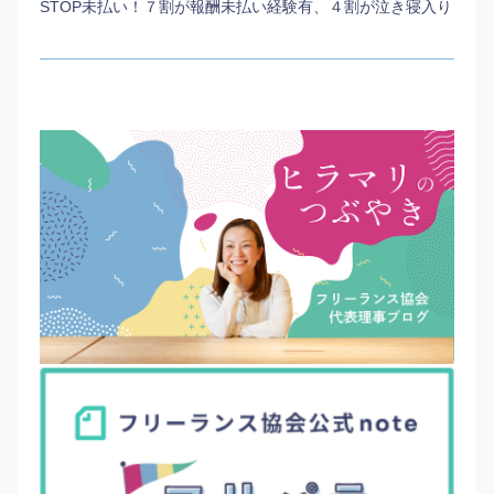
STOP未払い！７割が報酬未払い経験有、４割が泣き寝入り