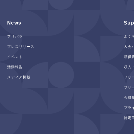
News
Sup
フリパラ
よく
プレスリリース
入会
イベント
賠償
活動報告
収入
メディア掲載
フリ
フリ
会員
プラ
特定