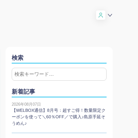
検索
新着記事
2026年08月07日
【WELBOX通信】8月号：超すご得！数量限定ク
ーポンを使って＼60％OFF／で購入♪島原手延そ
うめん♪