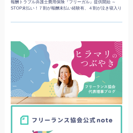
報酬トラブル弁護士費用保険『フリーガル』提供開始 ～
STOP未払い！７割が報酬未払い経験有、４割が泣き寝入り