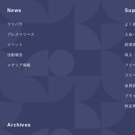
News
Sup
フリパラ
よく
プレスリリース
入会
イベント
賠償
活動報告
収入
メディア掲載
フリ
フリ
会員
プラ
特定
Archives