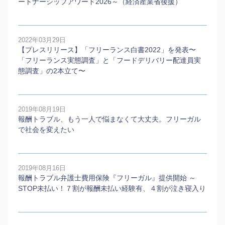
ートナーシップアワード2026～（経済産業省後援）
2022年03月29日
【プレスリリース】「フリーランス白書2022」を発表〜
「フリーランス実態調査」と「フードデリバリー配達員実
態調査」の2本⽴て〜
2019年08月19日
報酬トラブル、もう一人で悩まなくて大丈夫。フリーガル
で社会を変えたい
2019年08月16日
報酬トラブル弁護士費用保険『フリーガル』提供開始 ～
STOP未払い！７割が報酬未払い経験有、４割が泣き寝入り