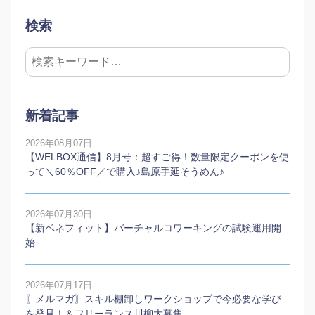
検索
新着記事
2026年08月07日
【WELBOX通信】8月号：超すご得！数量限定クーポンを使
って＼60％OFF／で購入♪島原手延そうめん♪
2026年07月30日
【新ベネフィット】バーチャルコワーキングの試験運用開
始
2026年07月17日
〖メルマガ〗スキル棚卸しワークショップで今必要な学び
を発見！＆フリーランス川柳大募集