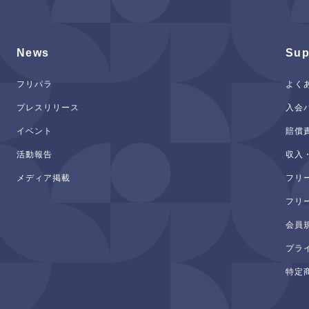
News
Sup
フリパラ
よく
プレスリリース
入会
イベント
賠償
活動報告
収入
メディア掲載
フリ
フリ
会員
プラ
特定