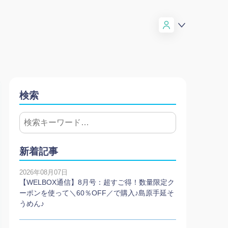
検索
新着記事
2026年08月07日
【WELBOX通信】8月号：超すご得！数量限定ク
ーポンを使って＼60％OFF／で購入♪島原手延そ
うめん♪