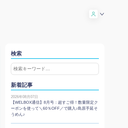
検索
新着記事
2026年08月07日
【WELBOX通信】8月号：超すご得！数量限定ク
ーポンを使って＼60％OFF／で購入♪島原手延そ
うめん♪