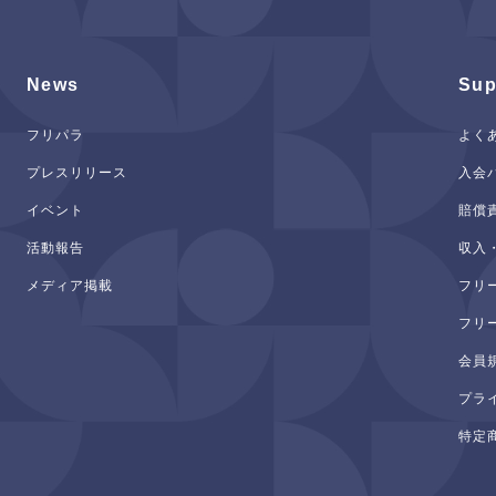
News
Sup
フリパラ
よく
プレスリリース
入会
イベント
賠償
活動報告
収入
メディア掲載
フリ
フリ
会員
プラ
特定