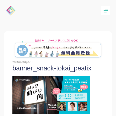
2020年08月07日
banner_snack-tokai_peatix