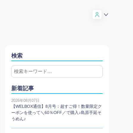
検索
新着記事
2026年08月07日
【WELBOX通信】8月号：超すご得！数量限定ク
ーポンを使って＼60％OFF／で購入♪島原手延そ
うめん♪