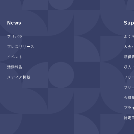
News
Sup
フリパラ
よく
プレスリリース
入会
イベント
賠償
活動報告
収入
メディア掲載
フリ
フリ
会員
プラ
特定