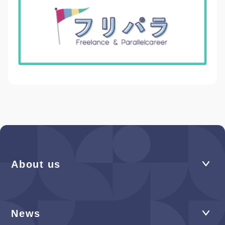
About us
News