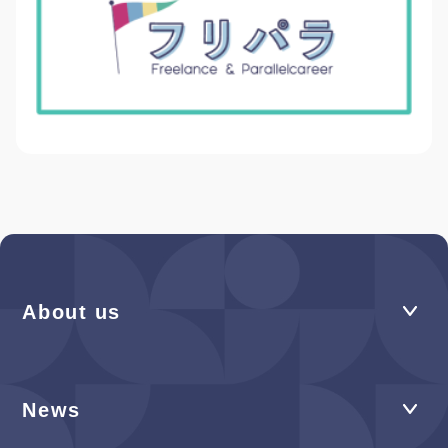
About us
News