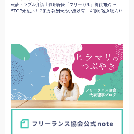
報酬トラブル弁護士費用保険『フリーガル』提供開始 ～
STOP未払い！７割が報酬未払い経験有、４割が泣き寝入り