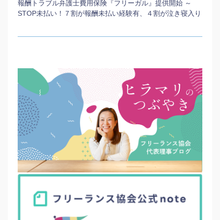
報酬トラブル弁護士費用保険『フリーガル』提供開始 ～
STOP未払い！７割が報酬未払い経験有、４割が泣き寝入り