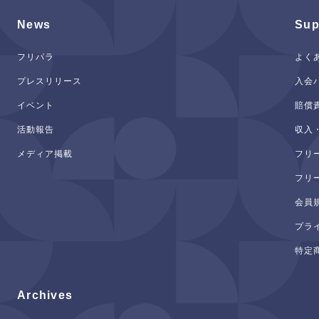
News
Sup
フリパラ
よく
プレスリリース
入会
イベント
賠償
活動報告
収入
メディア掲載
フリ
フリ
会員
プラ
特定
Archives