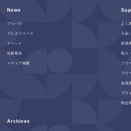
News
Sup
フリパラ
よく
プレスリリース
入会
イベント
賠償
活動報告
収入
メディア掲載
フリ
フリ
会員
プラ
特定
Archives