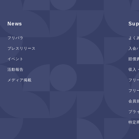
News
Sup
フリパラ
よく
プレスリリース
入会
イベント
賠償
活動報告
収入
メディア掲載
フリ
フリ
会員
プラ
特定