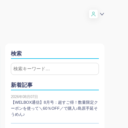
検索
新着記事
2026年08月07日
【WELBOX通信】8月号：超すご得！数量限定ク
ーポンを使って＼60％OFF／で購入♪島原手延そ
うめん♪