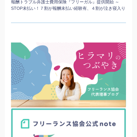
報酬トラブル弁護士費用保険『フリーガル』提供開始 ～
STOP未払い！７割が報酬未払い経験有、４割が泣き寝入り