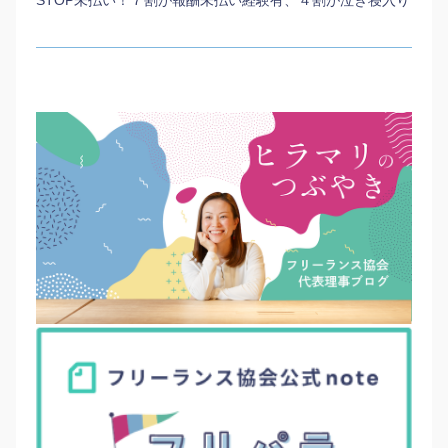
STOP未払い！７割が報酬未払い経験有、４割が泣き寝入り