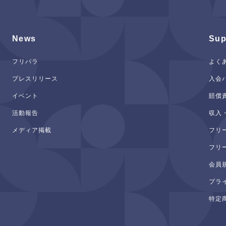
News
Sup
フリパラ
よく
プレスリリース
入会
イベント
賠償
活動報告
収入
メディア掲載
フリ
フリ
会員
プラ
特定