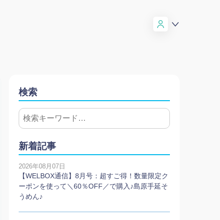
検索
新着記事
2026年08月07日
【WELBOX通信】8月号：超すご得！数量限定ク
ーポンを使って＼60％OFF／で購入♪島原手延そ
うめん♪