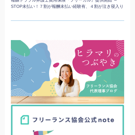
STOP未払い！７割が報酬未払い経験有、４割が泣き寝入り