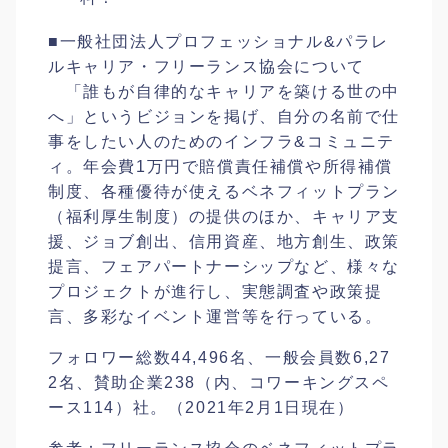
■一般社団法人プロフェッショナル&パラレ
ルキャリア・フリーランス協会について
「誰もが自律的なキャリアを築ける世の中
へ」というビジョンを掲げ、自分の名前で仕
事をしたい人のためのインフラ&コミュニテ
ィ。年会費1万円で賠償責任補償や所得補償
制度、各種優待が使えるベネフィットプラン
（福利厚生制度）の提供のほか、キャリア支
援、ジョブ創出、信用資産、地方創生、政策
提言、フェアパートナーシップなど、様々な
プロジェクトが進行し、実態調査や政策提
言、多彩なイベント運営等を行っている。
フォロワー総数
44,496
名、一般会員数6,27
2名、賛助企業238（内、コワーキングスペ
ース114）社。（2021年2月1日現在）