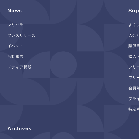
News
Sup
フリパラ
よく
プレスリリース
入会
イベント
賠償
活動報告
収入
メディア掲載
フリ
フリ
会員
プラ
特定
Archives