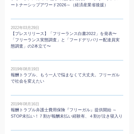
ートナーシップアワード2026～（経済産業省後援）
2022年03月29日
【プレスリリース】「フリーランス白書2022」を発表〜
「フリーランス実態調査」と「フードデリバリー配達員実
態調査」の2本⽴て〜
2019年08月19日
報酬トラブル、もう一人で悩まなくて大丈夫。フリーガル
で社会を変えたい
2019年08月16日
報酬トラブル弁護士費用保険『フリーガル』提供開始 ～
STOP未払い！７割が報酬未払い経験有、４割が泣き寝入り