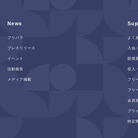
News
Sup
フリパラ
よく
プレスリリース
入会
イベント
賠償
活動報告
収入
メディア掲載
フリ
フリ
会員
プラ
特定