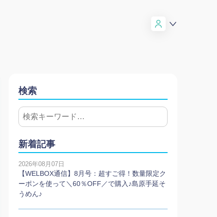
検索
新着記事
2026年08月07日
【WELBOX通信】8月号：超すご得！数量限定ク
ーポンを使って＼60％OFF／で購入♪島原手延そ
うめん♪