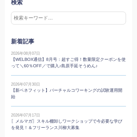
検索
新着記事
2026年08月07日
【WELBOX通信】8月号：超すご得！数量限定クーポンを使
って＼60％OFF／で購入♪島原手延そうめん♪
2026年07月30日
【新ベネフィット】バーチャルコワーキングの試験運用開
始
2026年07月17日
〖メルマガ〗スキル棚卸しワークショップで今必要な学び
を発見！＆フリーランス川柳大募集