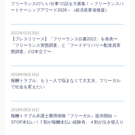
フリーランスの”いい仕事”の話を大募集！～フリーランスパ
ートナーシップアワード2026～（経済産業省後援）
2022年03月29日
【プレスリリース】「フリーランス白書2022」を発表〜
「フリーランス実態調査」と「フードデリバリー配達員実
態調査」の2本⽴て〜
2019年08月19日
報酬トラブル、もう一人で悩まなくて大丈夫。フリーガル
で社会を変えたい
2019年08月16日
報酬トラブル弁護士費用保険『フリーガル』提供開始 ～
STOP未払い！７割が報酬未払い経験有、４割が泣き寝入り