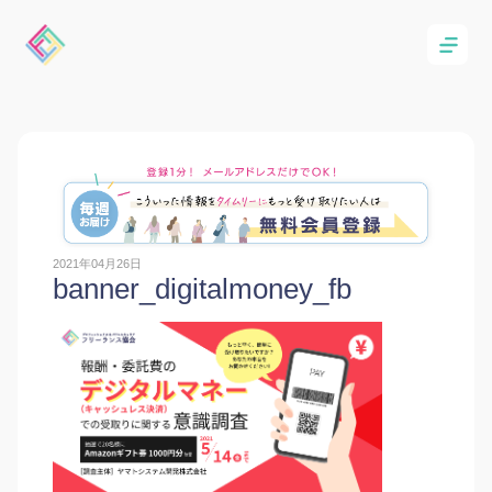
2021年04月26日
banner_digitalmoney_fb