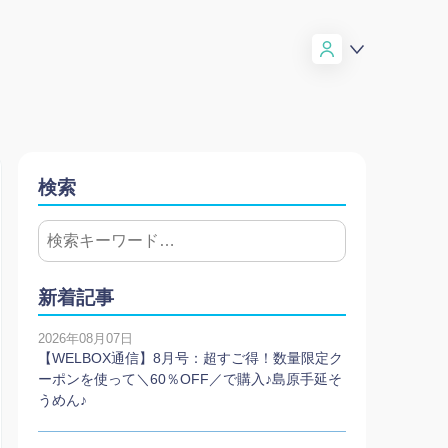
検索
新着記事
2026年08月07日
【WELBOX通信】8月号：超すご得！数量限定ク
ーポンを使って＼60％OFF／で購入♪島原手延そ
うめん♪