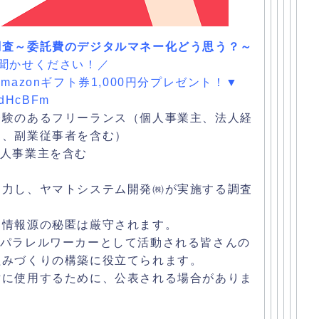
調査～
委託費のデジタルマネー化どう思う？～
聞かせください！／
azonギフト券1,
000円分プレゼント！▼
dHcBFm
経験のあるフリーランス（
個人事業主、法人経
ー、
副業従事者を含む）
個人事業主を含む
協力し、ヤマトシステム開発㈱
が実施する調査
。情報源の秘匿は厳守されます。
パラレルワーカーとして活動される皆さんの
組みづくりの構築に役立てられます。
討に使用するために、
公表される場合がありま