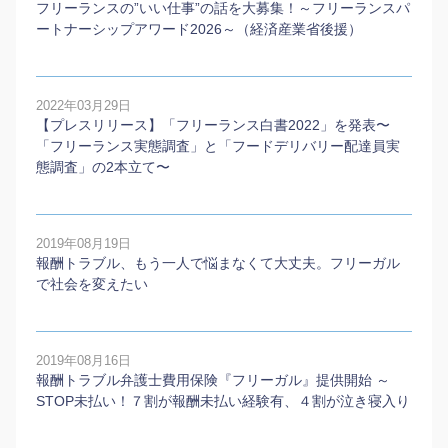
フリーランスの”いい仕事”の話を大募集！～フリーランスパ
ートナーシップアワード2026～（経済産業省後援）
2022年03月29日
【プレスリリース】「フリーランス白書2022」を発表〜
「フリーランス実態調査」と「フードデリバリー配達員実
態調査」の2本⽴て〜
2019年08月19日
報酬トラブル、もう一人で悩まなくて大丈夫。フリーガル
で社会を変えたい
2019年08月16日
報酬トラブル弁護士費用保険『フリーガル』提供開始 ～
STOP未払い！７割が報酬未払い経験有、４割が泣き寝入り