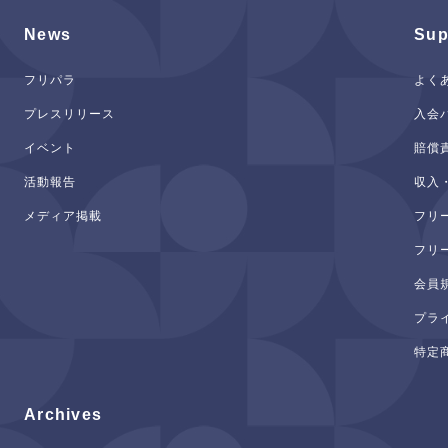
News
Sup
フリパラ
よく
プレスリリース
入会
イベント
賠償
活動報告
収入
メディア掲載
フリ
フリ
会員
プラ
特定
Archives