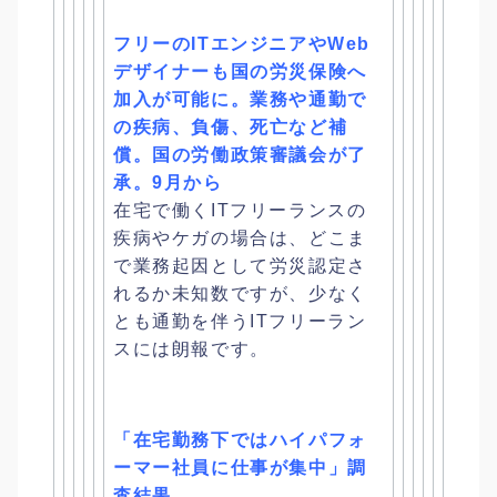
フリーのITエンジニアやWeb
デザイナーも国の労災保険へ
加入
が可能に。業務や通勤で
の疾病、負傷、死亡など補
償。
国の労働政策審議会が了
承。9月から
在宅で働くITフリーランスの
疾病やケガの場合は、
どこま
で業務起因として労災認定さ
れるか未知数ですが、
少なく
とも通勤を伴うITフリーラン
スには朗報です。
「在宅勤務下ではハイパフォ
ーマー社員に仕事が集中」調
査結果