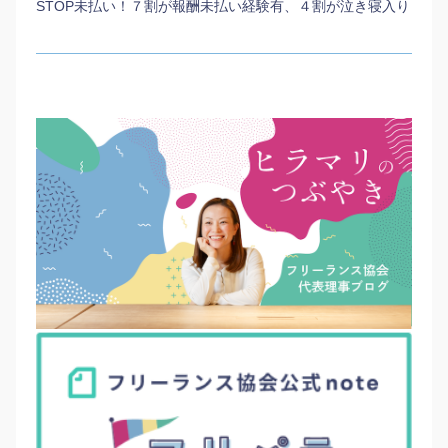
STOP未払い！７割が報酬未払い経験有、４割が泣き寝入り