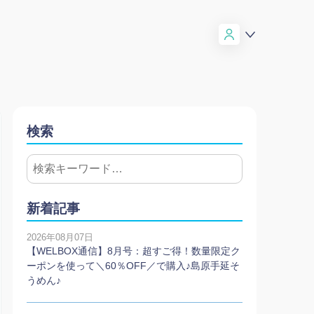
検索
新着記事
2026年08月07日
【WELBOX通信】8月号：超すご得！数量限定ク
ーポンを使って＼60％OFF／で購入♪島原手延そ
うめん♪