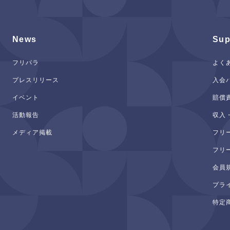
News
Sup
フリパラ
よく
プレスリリース
入会
イベント
賠償
活動報告
収入
メディア掲載
フリ
フリ
会員
プラ
特定