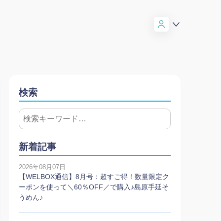
検索
新着記事
2026年08月07日
【WELBOX通信】8月号：超すご得！数量限定ク
ーポンを使って＼60％OFF／で購入♪島原手延そ
うめん♪