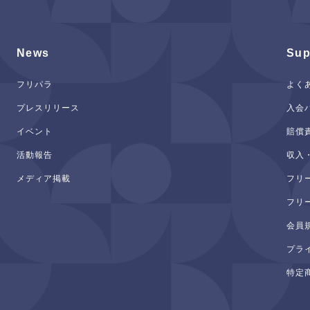
News
Sup
フリパラ
よく
プレスリリース
入会
イベント
賠償
活動報告
収入
メディア掲載
フリ
フリ
会員
プラ
特定