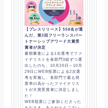
【プレスリリース】558名が選
んだ、
第3回フリーランスパー
トナーシップアワード大賞受
賞者が決定
書類審査による1次選考でファ
イナリストを各部門3組ずつ選
出し
たのち、10月20日～
10月
29日にWEB投票による2次選
考を実施し、
各部門で最も得
票率の高かったファイナリス
トが大賞受賞者に決定
しまし
た！
WEB投票にご参加くださった
みなさま、
ありがとうござい