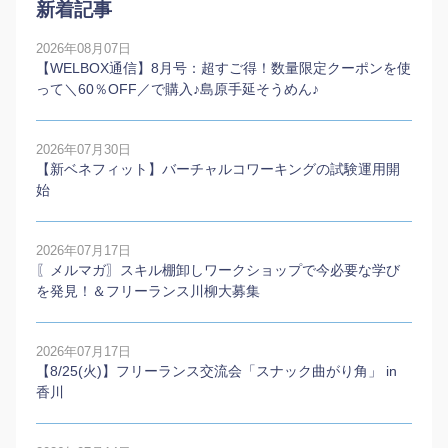
新着記事
2026年08月07日
【WELBOX通信】8月号：超すご得！数量限定クーポンを使
って＼60％OFF／で購入♪島原手延そうめん♪
2026年07月30日
【新ベネフィット】バーチャルコワーキングの試験運用開
始
2026年07月17日
〖メルマガ〗スキル棚卸しワークショップで今必要な学び
を発見！＆フリーランス川柳大募集
2026年07月17日
【8/25(火)】フリーランス交流会「スナック曲がり角」 in
香川