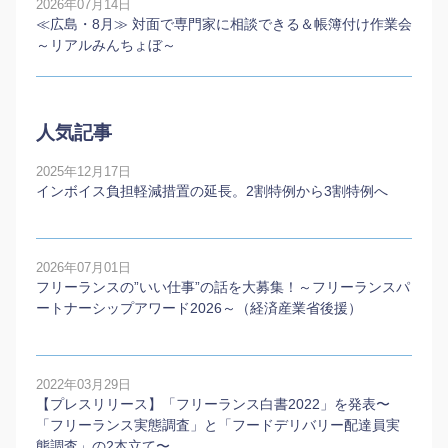
2026年07月14日
≪広島・8月≫ 対面で専門家に相談できる＆帳簿付け作業会
～リアルみんちょぼ～
人気記事
2025年12月17日
インボイス負担軽減措置の延長。2割特例から3割特例へ
2026年07月01日
フリーランスの”いい仕事”の話を大募集！～フリーランスパ
ートナーシップアワード2026～（経済産業省後援）
2022年03月29日
【プレスリリース】「フリーランス白書2022」を発表〜
「フリーランス実態調査」と「フードデリバリー配達員実
態調査」の2本⽴て〜