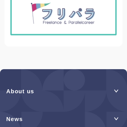
About us
News