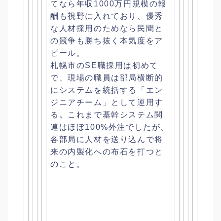
てなら年収1000万円規模の報
酬も視
野に入れており、
優秀
な人材採用のためなら民間と
の競争も勝ち抜く本気度をア
ピー
ル。
札幌市のSE職採用は初めて
で、
現場の職員は部局横断的
にシステムを統括する「
エン
ジニアチーム」として運用す
る。
これまで基幹システム関
連はほぼ100%外注でしたが、
各部局に人材を送り込んで将
来の内製化への布石を打つと
のこと。