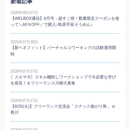
新着記事
2026年08月07日
【WELBOX通信】8月号：超すご得！数量限定クーポンを使
って＼60％OFF／で購入♪島原手延そうめん♪
2026年07月30日
【新ベネフィット】バーチャルコワーキングの試験運用開
始
2026年07月17日
〖メルマガ〗スキル棚卸しワークショップで今必要な学び
を発見！＆フリーランス川柳大募集
2026年07月17日
【8/25(火)】フリーランス交流会「スナック曲がり角」 in
香川