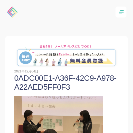
2021年12月04日
0ADC00E1-A36F-42C9-A978-
A22AED5FF0F3