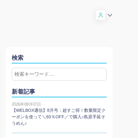
検索
新着記事
2026年08月07日
【WELBOX通信】8月号：超すご得！数量限定ク
ーポンを使って＼60％OFF／で購入♪島原手延そ
うめん♪