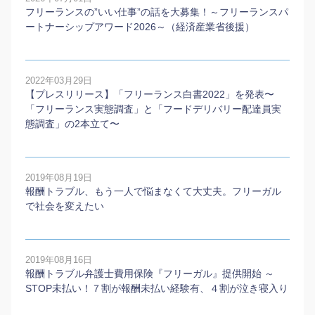
フリーランスの”いい仕事”の話を大募集！～フリーランスパ
ートナーシップアワード2026～（経済産業省後援）
2022年03月29日
【プレスリリース】「フリーランス白書2022」を発表〜
「フリーランス実態調査」と「フードデリバリー配達員実
態調査」の2本⽴て〜
2019年08月19日
報酬トラブル、もう一人で悩まなくて大丈夫。フリーガル
で社会を変えたい
2019年08月16日
報酬トラブル弁護士費用保険『フリーガル』提供開始 ～
STOP未払い！７割が報酬未払い経験有、４割が泣き寝入り