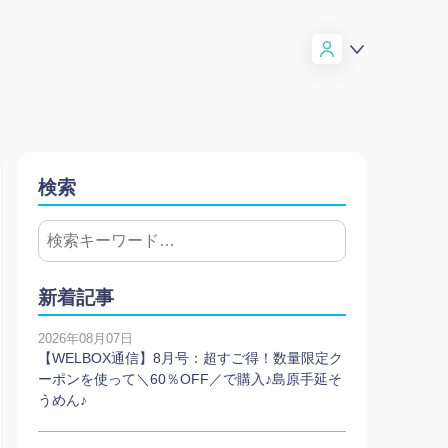
検索
新着記事
2026年08月07日
【WELBOX通信】8月号：超すご得！数量限定ク
ーポンを使って＼60％OFF／で購入♪島原手延そ
うめん♪