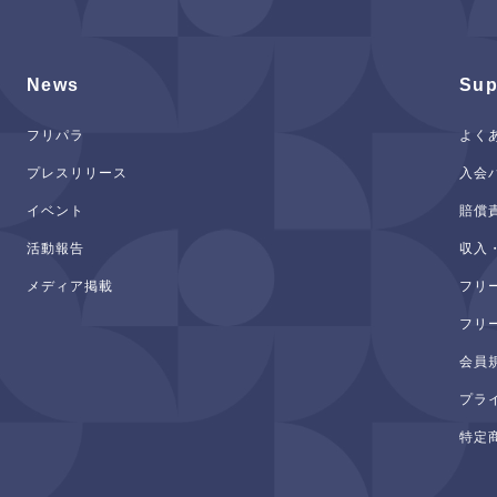
News
Sup
フリパラ
よく
プレスリリース
入会
イベント
賠償
活動報告
収入
メディア掲載
フリ
フリ
会員
プラ
特定