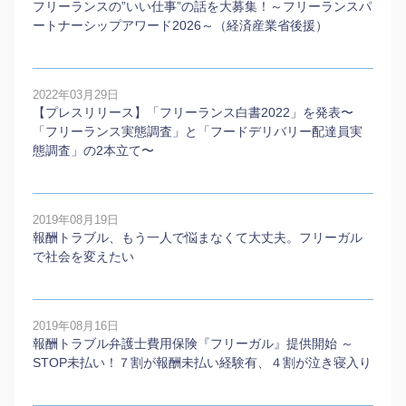
フリーランスの”いい仕事”の話を大募集！～フリーランスパ
ートナーシップアワード2026～（経済産業省後援）
2022年03月29日
【プレスリリース】「フリーランス白書2022」を発表〜
「フリーランス実態調査」と「フードデリバリー配達員実
態調査」の2本⽴て〜
2019年08月19日
報酬トラブル、もう一人で悩まなくて大丈夫。フリーガル
で社会を変えたい
2019年08月16日
報酬トラブル弁護士費用保険『フリーガル』提供開始 ～
STOP未払い！７割が報酬未払い経験有、４割が泣き寝入り