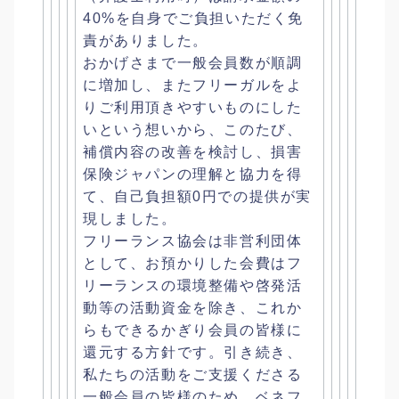
40%を自身でご負担いただく免
責がありました。
おかげさまで一般会員数が順調
に増加し、
またフリーガルをよ
りご利用頂きやすいものにした
いという想いか
ら、このたび、
補償内容の改善を検討し、
損害
保険ジャパンの理解と協力を得
て、
自己負担額0円での提供が実
現しました。
フリーランス協会は非営利団体
として、
お預かりした会費はフ
リーランスの環境整備や啓発活
動等の活動資
金を除き、
これか
らもできるかぎり会員の皆様に
還元する方針です。
引き続き、
私たちの活動をご支援くださる
一般会員の皆様のため、
ベネフ