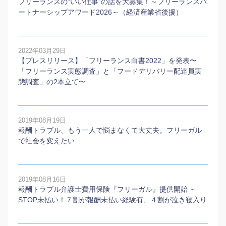
フリーランスの”いい仕事”の話を大募集！～フリーランスパ
ートナーシップアワード2026～（経済産業省後援）
2022年03月29日
【プレスリリース】「フリーランス白書2022」を発表〜
「フリーランス実態調査」と「フードデリバリー配達員実
態調査」の2本⽴て〜
2019年08月19日
報酬トラブル、もう一人で悩まなくて大丈夫。フリーガル
で社会を変えたい
2019年08月16日
報酬トラブル弁護士費用保険『フリーガル』提供開始 ～
STOP未払い！７割が報酬未払い経験有、４割が泣き寝入り