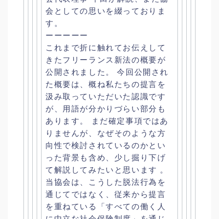
会としての思いを綴っておりま
す。
ーーーーー
これまで折に触れてお伝えして
きたフリーランス新法の概要が
公開
されました。 今回公開され
た概要は、
概ね私たちの提言を
汲み取っていただいた認識です
が、
用語が分かりづらい部分も
あります。 まだ確定事項ではあ
りませんが、
なぜそのような方
向性で検討されているのかとい
った背景も含め、
少し掘り下げ
て解説してみたいと思います 。
当協会は、こうした脱法行為を
通じてではなく、
従来から提言
を重ねている「
すべての働く人
に中立な社会保険制度」を通じ