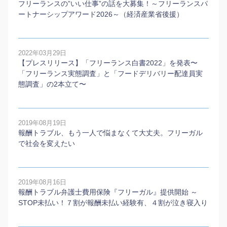
フリーランスの”いい仕事”の話を大募集！～フリーランスパ
ートナーシップアワード2026～（経済産業省後援）
2022年03月29日
【プレスリリース】「フリーランス白書2022」を発表〜
「フリーランス実態調査」と「フードデリバリー配達員実
態調査」の2本⽴て〜
2019年08月19日
報酬トラブル、もう一人で悩まなくて大丈夫。フリーガル
で社会を変えたい
2019年08月16日
報酬トラブル弁護士費用保険『フリーガル』提供開始 ～
STOP未払い！７割が報酬未払い経験有、４割が泣き寝入り