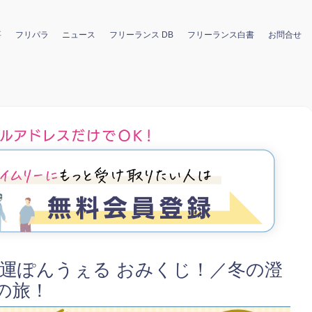
要
フリパラ
ニュース
フリーランス DB
フリーランス白書
お問合せ
：開運ぽんうぇる おみくじ！／冬の澄
の旅！