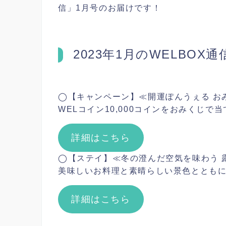
信」1月号のお届けです！
2023
年
1
月の
WELBOX
通
◯【キャンペーン】≪開運ぽんうぇる お
WELコイン10,000コインをおみくじで
詳細はこちら
◯【ステイ】≪冬の澄んだ空気を味わう 
美味しいお料理と素晴らしい景色ととも
詳細はこちら