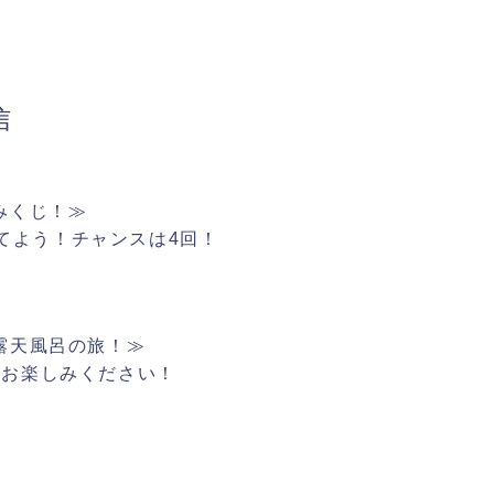
信
みくじ！≫
当てよう！チャンスは4回！
露天風呂の旅！≫
にお楽しみください！