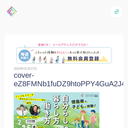
2023年01月27日
cover-
eZ8FMNb1fuDZ9htoPPY4GuA2J4