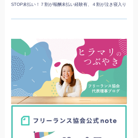
STOP未払い！７割が報酬未払い経験有、４割が泣き寝入り