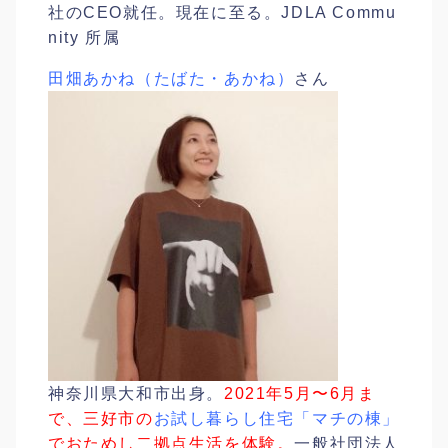
社のCEO就任。現在に至る。JDLA Commu
nity 所属
田畑あかね（たばた・あかね）
さん
神奈川県大和市出身。
2021年5月〜6月ま
で、三好市の
お試し暮らし住宅「マチの棟」
でおためし二拠点生活を体験。
一般社団法人