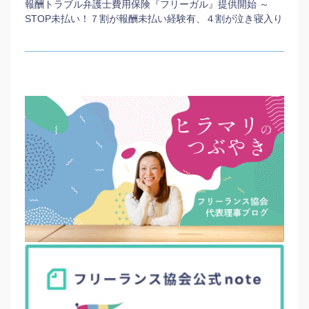
報酬トラブル弁護士費用保険『フリーガル』提供開始 ～
STOP未払い！７割が報酬未払い経験有、４割が泣き寝入り